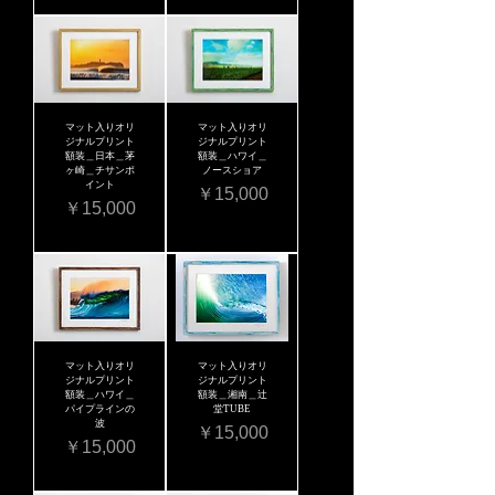
マット入りオリ
マット入りオリ
ジナルプリント
ジナルプリント
額装＿日本＿茅
額装＿ハワイ＿
ヶ崎＿チサンポ
ノースショア
イント
価格
￥15,000
価格
￥15,000
マット入りオリ
マット入りオリ
ジナルプリント
ジナルプリント
額装＿ハワイ＿
額装＿湘南＿辻
パイプラインの
堂TUBE
波
価格
￥15,000
価格
￥15,000