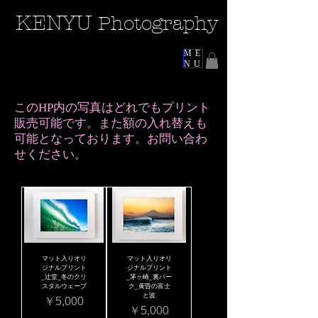
KEN
YU
Photography
ME
NU
このHP内の写真はどれでもプリント
販売可能です。また額の入れ替えも
可能となっております。お問い合わ
せください。
マット入りオリ
マット入りオリ
ジナルプリント
ジナルプリント
_辻堂_冬のクリ
_茅ヶ崎_裏パー
スタルウェーブ
ク_黄昏の富士
と波
価格
￥5,000
価格
￥5,000