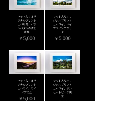
マット入りオリ
マット入りオリ
ジナルプリント
ジナルプリント
＿バリ島、パダ
＿ハワイ、パイ
ンパダンの波と
プラインアタッ
水晶
ク
価格
価格
￥5,000
￥5,000
マット入りオリ
マット入りオリ
ジナルプリント
ジナルプリント
＿ハワイ、ワイ
＿ハワイ、サン
メアの丘
セットビーチ風
景
価格
￥5,000
価格
￥5,000