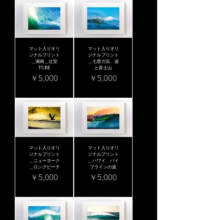
マット入りオリ
マット入りオリ
ジナルプリント
ジナルプリント
＿湘南＿辻堂
＿七里ガ浜、波
TUBE
と富士山
価格
価格
￥5,000
￥5,000
マット入りオリ
マット入りオリ
ジナルプリント
ジナルプリント
＿ニューヨーク
＿ハワイ、パイ
＿ロングビーチ
プラインの波
価格
価格
￥5,000
￥5,000