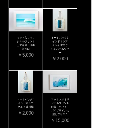
マット入りオリ
トートバックL
ジナルプリント
インドネシア
＿北海道、目黒
クルイ 水中か
川河口
らのパームツリ
ー
価格
￥5,000
価格
￥2,000
トートバックL
マット入りオリ
インドネシア
ジナルプリント
クルイ 波模様
額装＿ハワイ＿
パイプラインの
価格
￥2,000
波とプリズム
価格
￥15,000