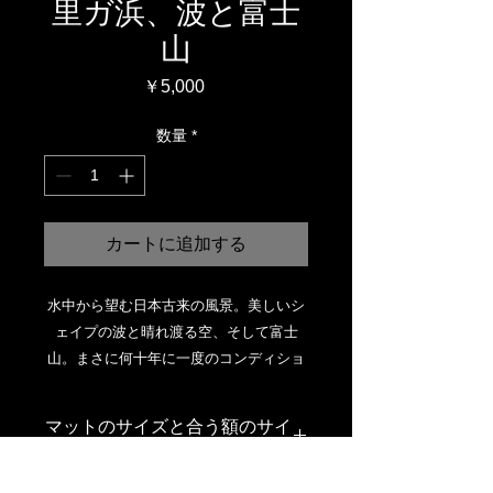
里ガ浜、波と富士
山
価
￥5,000
格
数量
*
カートに追加する
水中から望む日本古来の風景。美しいシ
ェイプの波と晴れ渡る空、そして富士
山。まさに何十年に一度のコンディショ
ンに出逢えた。
マットのサイズと合う額のサイ
ズ
オリジナルプリントがしっかりした厚