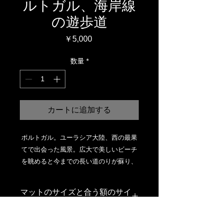
ルトガル、海岸線
の遊歩道
価
￥5,000
格
数量
*
カートに追加する
ポルトガル。ユーラシア大陸、西の最果
てで出会った風景。広大で美しいビーチ
を眺めると今までの長い道のりが蘇り、
感慨深い思いがこみ上げてくる。
マットのサイズと合う額のサイ
ズ
オリジナルプリントがしっかりした厚