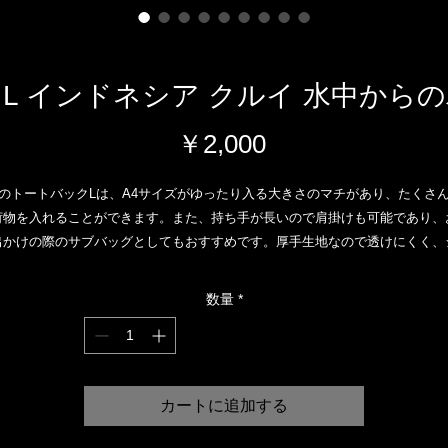
L インドネシア クルイ 水中から
価
￥2,000
格
のトートバックLは、A4サイズがゆったり入る大きさのマチがあり、たくさ
荷物を入れることができます。また、持ち手が長いので肩掛けも可能であり、
出かけの際のサブバッグとしてもおすすめです。厚手生地なので透けにくく、
ンプルな定番デザインで、幅広い用途で使用できます。バッグのデザインには
ンドネシアのクルイ地方の水中からのパームツリーがプリントされており、エ
数量
*
ゾチックな雰囲気を楽しめます。このトートバッグは機能性とスタイリッシュ
を兼ね備えたアイテムです。
カートに追加する