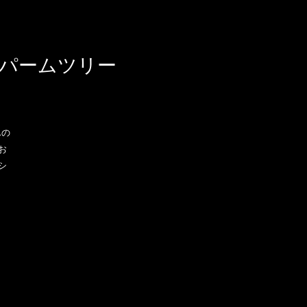
のパームツリー
んの
お
シ
イ
キ
さ