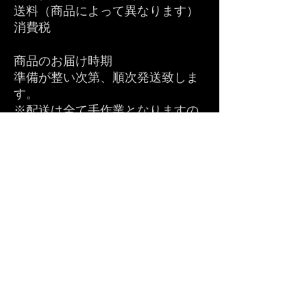
送料（商品によって異なります）
消費税
商品のお届け時期
準備が整い次第、順次発送致しま
す。
※配送は全て手作業となりますの
で、配送遅延が発生する場合もご
ざいます。予めご了承ください。
交換及び返品
について
未使用の商品に限り返品可。返
品・返金をご希望の場合は、商品
到着から7日以内にご連絡いただ
く必要があります。返品に伴う送
料はお客様負担となります。商品
に不備がある場合当社の送料負担
にて返金又は新しい商品と交換い
たします。