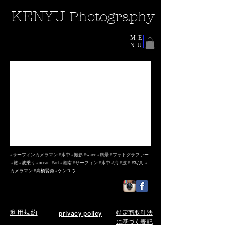
KEN
YU
Photography
ME
NU
#サーフィンカメラマン #水中 #撮影 #wave ​#風景 #フォトグラファー
#旅 #波乗り #ocean #art #湘南 #サーフィン #水中 #海 #波 #
#写真 #
カメラマン #高橋賢勇 #ケンユウ
特定商取引法
privacy policy
利用規約
に基づく表記